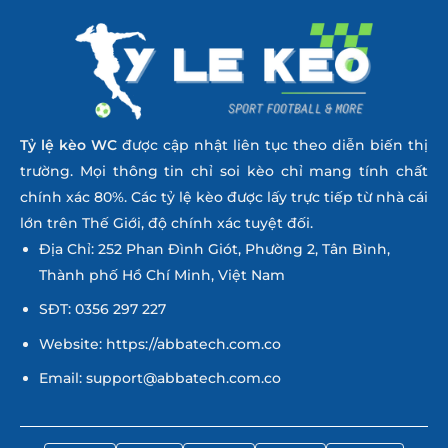
Tỷ lệ kèo
WC
được cập nhật liên tục theo diễn biến thị
trường. Mọi thông tin chỉ soi kèo chỉ mang tính chất
chính xác 80%. Các tỷ lệ kèo được lấy trực tiếp từ nhà cái
lớn trên Thế Giới, độ chính xác tuyệt đối.
Địa Chỉ: 252 Phan Đình Giót, Phường 2, Tân Bình,
Thành phố Hồ Chí Minh, Việt Nam
SĐT: 0356 297 227
Website: https://abbatech.com.co
Email:
support@abbatech.com.co