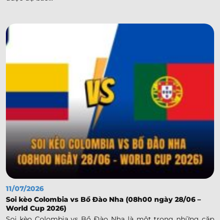
Soi kèo Colombia vs Bồ Đào Nha (08h00 ngày 28/06 –
World Cup 2026)
11/07/2026
Soi kèo Colombia vs Bồ Đào Nha (08h00 ngày 28/06 –
World Cup 2026)
Soi kèo Colombia vs Bồ Đào Nha là một trong những cặp