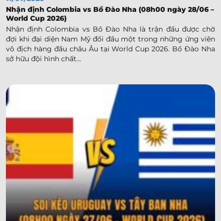
Nhận định Colombia vs Bồ Đào Nha (08h00 ngày 28/06 –
World Cup 2026)
Nhận định Colombia vs Bồ Đào Nha là trận đấu được chờ
đợi khi đại diện Nam Mỹ đối đầu một trong những ứng viên
vô địch hàng đầu châu Âu tại World Cup 2026. Bồ Đào Nha
sở hữu đội hình chất...
Soi kèo Uruguay vs Tây Ban Nha (08h00 ngày 27/06 – World