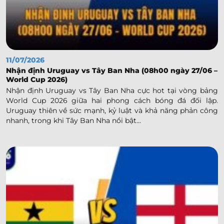
Nhận định Uruguay vs Tây Ban Nha (08h00 ngày 27/06 –
World Cup 2026)
11/07/2026
Nhận định Uruguay vs Tây Ban Nha (08h00 ngày 27/06 –
World Cup 2026)
Nhận định Uruguay vs Tây Ban Nha cực hot tại vòng bảng
World Cup 2026 giữa hai phong cách bóng đá đối lập.
Uruguay thiên về sức mạnh, kỷ luật và khả năng phản công
nhanh, trong khi Tây Ban Nha nổi bật...