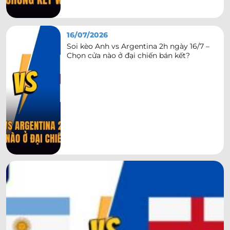
2026
16/07/2026
Soi kèo Anh vs Argentina 2h ngày 16/7 –
Chọn cửa nào ở đại chiến bán kết?
Soi kèo Anh vs
Argentina 2h
ngày 16/7 -
Chọn cửa nào
ở đại chiến bán
kết?