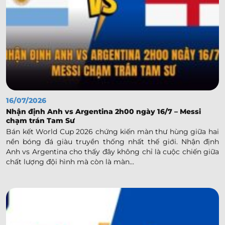
Nhận định Anh vs Argentina 2h00 ngày 16/7 - Messi chạm
trán Tam Sư
16/07/2026
Nhận định Anh vs Argentina 2h00 ngày 16/7 – Messi
chạm trán Tam Sư
Bán kết World Cup 2026 chứng kiến màn thư hùng giữa hai
nền bóng đá giàu truyền thống nhất thế giới. Nhận định
Anh vs Argentina cho thấy đây không chỉ là cuộc chiến giữa
chất lượng đội hình mà còn là màn...