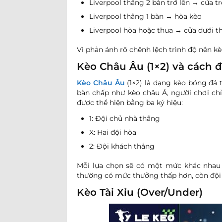
Liverpool thắng 2 bàn trở lên → cửa t
Partizan Belgrade
-
-
19:00
Liverpool thắng 1 bàn → hòa kèo
Tobol Kostanai
Liverpool hòa hoặc thua → cửa dưới t
Vì phản ánh rõ chênh lệch trình độ nên k
Tre Fiori
-
-
19:00
Kèo Châu Âu (1×2) và cách 
FC Drita
Kèo Châu Âu
(1×2) là dạng kèo bóng đá t
bàn chấp như kèo châu Á, người chơi chỉ
EUROPA LEAGUE
được thể hiện bằng ba ký hiệu:
1: Đội chủ nhà thắng
KuPs
-
-
15:00
X: Hai đội hòa
CS Universitatea
2: Đội khách thắng
Mỗi lựa chọn sẽ có một mức khác nhau 
Maccabi Tel Aviv
-
-
16:00
thường có mức thưởng thấp hơn, còn đội y
CSKA Sofia
Kèo Tài Xỉu (Over/Under)
Jagiellonia Bialys
-
-
16:00