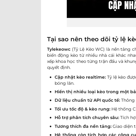
Hammarby
Riga FC
-
-
17:00
Győri ETO FC
Tại sao nên theo dõi tỷ lệ 
Tylekeowc
(Tỷ Lệ Kèo WC) là nền tảng 
Sheriff Tiraspol
-
-
17:00
biến động kèo từ nhiều nhà cái khác nha
St. Gallen
xếp khoa học theo từng trận đấu và khung
quyết định.
Cập nhật kèo realtime:
Tỷ lệ kèo đượ
FK Zalgiris Vilnius
-
-
17:00
bóng lăn.
Hajduk Split
Hiển thị nhiều loại kèo trong một b
Dữ liệu chuẩn từ API quốc tế:
Thông t
Beitar Jerusalem
Tối ưu tốc độ & kèo rung:
Hệ thống CD
-
-
17:30
Austria Vienna
Hỗ trợ phân tích chuyên sâu:
Tích hợp
Tương thích đa nền tảng:
Giao diện t
AFC Ajax
Hệ thống còn tích hợp các công cụ