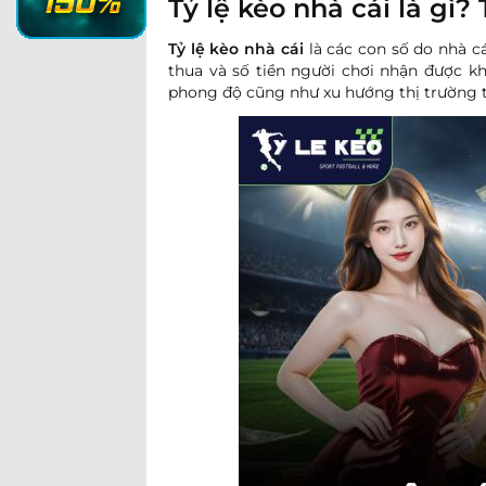
Tỷ lệ kèo nhà cái là gì?
Tỷ lệ kèo nhà cái
là các con số do nhà c
Debreceni VSC
thua và số tiền người chơi nhận được kh
-
-
17:00
phong độ cũng như xu hướng thị trường tr
FC Copenhagen
Dynamo Kyiv
-
-
17:00
Qarabag
Inter Club d'Esca
-
-
17:00
FC Flora Tallinn
IFK Goteborg
-
-
17:00
KAA Gent
Rakow Czestoch
-
-
17:00