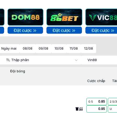
Ngày mai
08/08
09/08
10/08
11/08
12/08
TL Thập phân
Vin88
Đội bóng
Cược chấp
Tài
0.85
0.5
2.5/3
0.95
U