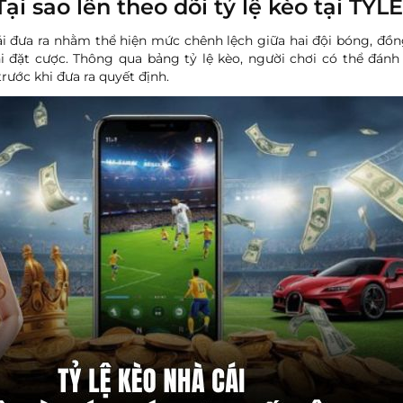
 Tại sao lên theo dõi tỷ lệ kèo tại T
ái đưa ra nhằm thể hiện mức chênh lệch giữa hai đội bóng, đồng
0.85
2.5
i đặt cược. Thông qua bảng tỷ lệ kèo, người chơi có thể đánh
0.95
0.5/1
U
ước khi đưa ra quyết định.
0.92
0/0.5
2.5
0.87
U
0.97
0.5
2.5
ldes
0.82
U
0.90
2.5
0.90
0/0.5
U
0.90
0/0.5
2.5
owa
0.90
U