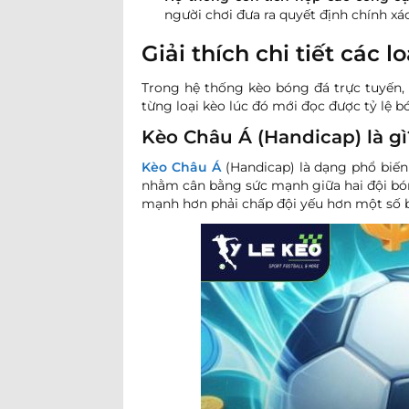
-
-
18:00
người chơi đưa ra quyết định chính xá
Shelbourne
Giải thích chi tiết các l
Hapoel Tel Aviv
-
Trong hệ thống kèo bóng đá trực tuyến, m
-
18:00
GKS Katowice
từng loại kèo lúc đó mới đọc được tỷ lệ 
Kèo Châu Á (Handicap) là gì
FC Twente Ensc
Kèo Châu Á
(Handicap) là dạng phổ biến 
-
-
18:00
Dunajska Streda
nhằm cân bằng sức mạnh giữa hai đội bón
mạnh hơn phải chấp đội yếu hơn một số bà
Borac Banja Luka
-
-
18:30
Maxline Vitebsk
Sporting Braga
-
-
18:30
Dinamo Minsk