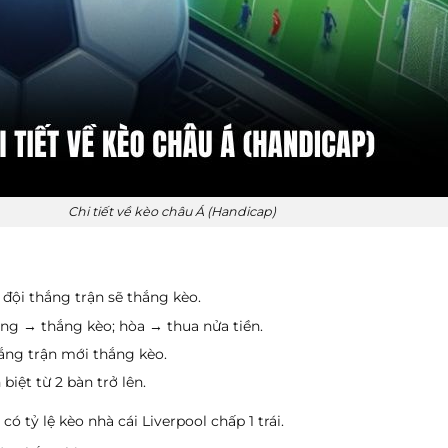
0.80
U
0.92
3
0.87
1.5/2
U
0.80
3
1.00
1.5
U
Chi tiết về kèo châu Á (Handicap)
0.97
2/2.5
3
0.82
U
 đội thắng trận sẽ thắng kèo.
thắng → thắng kèo; hòa → thua nửa tiền.
thắng trận mới thắng kèo.
1.02
1/1.5
2.5
biệt từ 2 bàn trở lên.
0.77
U
có tỷ lệ kèo nhà cái Liverpool chấp 1 trái.