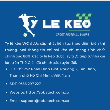
Tỷ lệ kèo
WC
được cập nhật liên tục theo diễn biến thị
trường. Mọi thông tin chỉ soi kèo chỉ mang tính chất
chính xác 80%. Các tỷ lệ kèo được lấy trực tiếp từ nhà cái
lớn trên Thế Giới, độ chính xác tuyệt đối.
Địa Chỉ: 252 Phan Đình Giót, Phường 2, Tân Bình,
Thành phố Hồ Chí Minh, Việt Nam
SĐT: 0356 297 227
Website: https://abbatech.com.co
Email:
support@abbatech.com.co