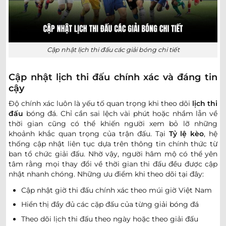
Cập nhật lịch thi đấu các giải bóng chi tiết
Cập nhật lịch thi đấu chính xác và đáng tin
cậy
Độ chính xác luôn là yếu tố quan trọng khi theo dõi
lịch thi
đấu
bóng đá. Chỉ cần sai lệch vài phút hoặc nhầm lẫn về
thời gian cũng có thể khiến người xem bỏ lỡ những
khoảnh khắc quan trọng của trận đấu. Tại
Tỷ lệ kèo
, hệ
thống cập nhật liên tục dựa trên thông tin chính thức từ
ban tổ chức giải đấu. Nhờ vậy, người hâm mộ có thể yên
tâm rằng mọi thay đổi về thời gian thi đấu đều được cập
nhật nhanh chóng. Những ưu điểm khi theo dõi tại đây:
Cập nhật giờ thi đấu chính xác theo múi giờ Việt Nam
Hiển thị đầy đủ các cặp đấu của từng giải bóng đá
Theo dõi lịch thi đấu theo ngày hoặc theo giải đấu