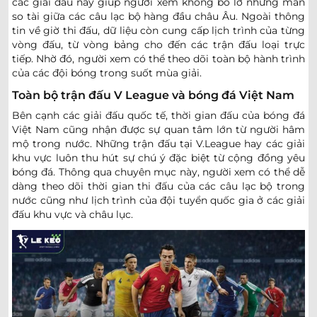
các giải đấu này giúp người xem không bỏ lỡ những màn
so tài giữa các câu lạc bộ hàng đầu châu Âu. Ngoài thông
tin về giờ thi đấu, dữ liệu còn cung cấp lịch trình của từng
vòng đấu, từ vòng bảng cho đến các trận đấu loại trực
tiếp. Nhờ đó, người xem có thể theo dõi toàn bộ hành trình
của các đội bóng trong suốt mùa giải.
Toàn bộ trận đấu V League và bóng đá Việt Nam
Bên cạnh các giải đấu quốc tế, thời gian đấu của bóng đá
Việt Nam cũng nhận được sự quan tâm lớn từ người hâm
mộ trong nước. Những trận đấu tại V.League hay các giải
khu vực luôn thu hút sự chú ý đặc biệt từ cộng đồng yêu
bóng đá. Thông qua chuyên mục này, người xem có thể dễ
dàng theo dõi thời gian thi đấu của các câu lạc bộ trong
nước cũng như lịch trình của đội tuyển quốc gia ở các giải
đấu khu vực và châu lục.