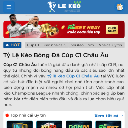
Bỏ
qua
nội
dung
🔥
HOT
Cúp C1
Kèo nhà cái 5
Soi Kèo
7m
Nhà cái uy tín
Tỷ Lệ Kèo Bóng Đá Cúp C1 Châu Âu
Cúp C1 Châu Âu
luôn là giải đấu danh giá nhất cấp CLB, nơi
quy tụ những đội bóng hàng đầu và các siêu sao lớn nhất
thế giới. Chính vì vậy,
tỷ lệ kèo Cúp C1 Châu Âu
tại
WC
luôn
có sức hút đặc biệt với người chơi nhờ tính cạnh tranh cao,
biến động mạnh và nhiều cơ hội phân tích. Việc cập nhật
kèo Champions League nhanh chóng, chính xác sẽ giúp bạn
nắm bắt tốt diễn biến trận đấu và đưa ra lựa chọn hiệu quả
hơn.
Top nhà cái uy tín
Xem tất cả