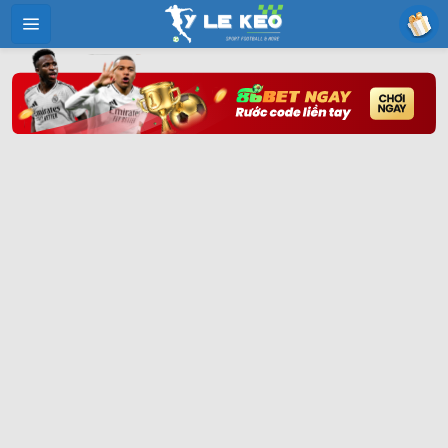
Bỏ
qua
nội
dung