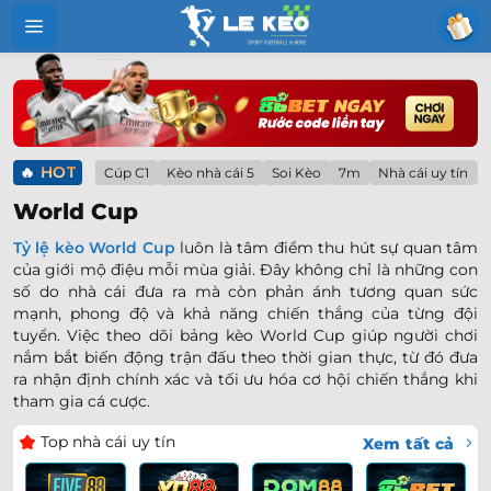
Bỏ
qua
nội
dung
🔥
HOT
Cúp C1
Kèo nhà cái 5
Soi Kèo
7m
Nhà cái uy tín
World Cup
Tỷ lệ kèo World Cup
luôn là tâm điểm thu hút sự quan tâm
của giới mộ điệu mỗi mùa giải. Đây không chỉ là những con
số do nhà cái đưa ra mà còn phản ánh tương quan sức
mạnh, phong độ và khả năng chiến thắng của từng đội
tuyển. Việc theo dõi bảng kèo World Cup giúp người chơi
nắm bắt biến động trận đấu theo thời gian thực, từ đó đưa
ra nhận định chính xác và tối ưu hóa cơ hội chiến thắng khi
tham gia cá cược.
Top nhà cái uy tín
Xem tất cả