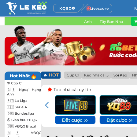
Bỏ
N
KQBD
Livescore
qua
nội
V
Anh
Tây Ban Nha
dung
🔥
HOT
Cúp C1
Kèo nhà cái 5
Soi Kèo
Nh
Hot Nhất
⚽ Cúp C1
Top nhà cái uy tín
🇬🇧 Ngoại Hạng
Anh
🇵🇹 La Liga
🇮🇹 Serie A
🇩🇪 Bundesliga
🌎 Giao hữu ĐTQG
🇧🇷 VĐQG Brazil
🇦🇷 VĐQG