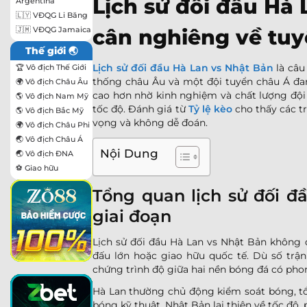
Lịch sử đối đầu Hà 
Argentina
🇱🇾 VĐQG Li Băng
cân nghiêng về tu
🇯🇲 VĐQG Jamaica
Thế giới 🌏
Lịch sử đối đầu Hà Lan vs Nhật Bản
là câu
🏆 Vô địch Thế Giới
thống châu Âu và một đội tuyển châu Á đa
🌍️ Vô địch Châu Âu
cao hơn nhờ kinh nghiệm và chất lượng đội h
🌎️️ Vô địch Nam Mỹ
tốc độ. Đánh giá từ
Tỷ lệ kèo
cho thấy các tr
🌎️ Vô địch Bắc Mỹ
vọng và không dễ đoán.
🌍️️ Vô địch Châu Phi
🌏️️ Vô địch Châu Á
Nội Dung
🌏️️ Vô địch ĐNA
⚽️️️ Giao hữu
Tổng quan lịch sử đối đ
giai đoạn
Lịch sử đối đầu Hà Lan vs Nhật Bản không d
đấu lớn hoặc giao hữu quốc tế. Dù số trậ
chứng trình độ giữa hai nền bóng đá có phon
Hà Lan thường chủ động kiểm soát bóng, tổ
bóng kỹ thuật. Nhật Bản lại thiên về tốc độ, 