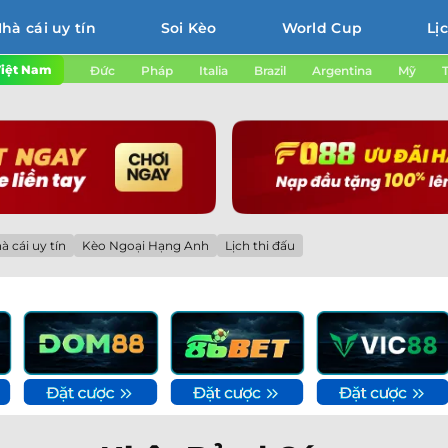
hà cái uy tín
Soi Kèo
World Cup
Lị
iệt Nam
Đức
Pháp
Italia
Brazil
Argentina
Mỹ
à cái uy tín
Kèo Ngoại Hạng Anh
Lịch thi đấu