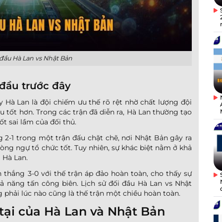
N
 đầu Hà Lan vs Nhật Bản
Ar
-
S
 đầu trước đây
y Hà Lan là đội chiếm ưu thế rõ rệt nhờ chất lượng đội
u tốt hơn. Trong các trận đã diễn ra, Hà Lan thường tạo
t sai lầm của đối thủ.
So
 2-1 trong một trận đấu chặt chẽ, nơi Nhật Bản gây ra
Nh
òng ngự tổ chức tốt. Tuy nhiên, sự khác biệt nằm ở khả
đo
 Hà Lan.
 thắng 3-0 với thế trận áp đảo hoàn toàn, cho thấy sự
ả năng tấn công biên. Lịch sử đối đầu Hà Lan vs Nhật
 phải lúc nào cũng là thế trận một chiều hoàn toàn.
tại của Hà Lan và Nhật Bản
N