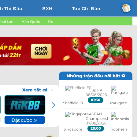
ch Thi Đấu
BXH
Top Ghi Bàn
Thái Lan
Hàn Quốc
Úc
Những trận đấu nổi bật ⚽️
Xem tất cả
Cúp FA
08/08/2026
01:30
Sheffield FC
Parkgate
ASEAN
Championship
07/08/2026
20:00
Singapore
Indonesia