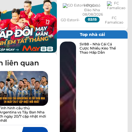
VĐQG Bồ
Đào Nha
08/08/2026
FC
02:15
GD Estoril-Praia
Famalicao
Top nhà cái
SV88 – Nhà Cái Cá
Cược Nhiều Kèo Thể
Thao Hấp Dẫn
n liên quan
SV88
– Nhà
nh-hinh-cau-thu-
gentina-vs-tay-ban-
Cái
a-2h-ngay-20-7-cap-
Cá
at-moi-nhat
Cược
Tình hình cầu thủ
Nhiều
Argentina vs Tây Ban Nha
2h ngày 20/7 cập nhật mới
Kèo
nhất
Thể