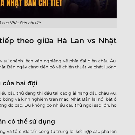
của Nhật Bản chi tiết
tiếp theo giữa Hà Lan vs Nhật
y sự chênh lệch vẫn nghiêng về phía đại diện châu Âu,
t Bản ngày càng tiến bộ về chiến thuật và chất lượng
 của hai đội
iều cầu thủ đang thi đấu tại các giải hàng đầu châu Âu.
át bóng và kinh nghiệm trận mạc. Nhật Bản lại nổi bật ở
ường độ cao. Dù không có nhiều cầu thủ ngôi sao lớn, họ
ản có thể sử dụng
ng và tổ chức tấn công từ trung lộ, kết hợp các pha lên