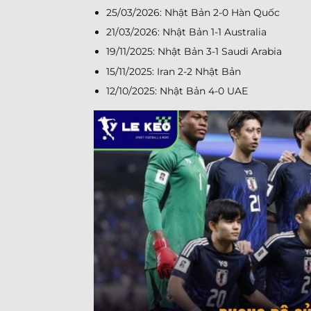
25/03/2026: Nhật Bản 2-0 Hàn Quốc
21/03/2026: Nhật Bản 1-1 Australia
19/11/2025: Nhật Bản 3-1 Saudi Arabia
15/11/2025: Iran 2-2 Nhật Bản
12/10/2025: Nhật Bản 4-0 UAE