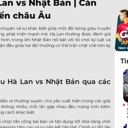
Lan vs Nhật Bản | Cán
yển châu Âu
 chuyện về sự khác biệt giữa một đội bóng giàu truyền
ng phát triển mạnh mẽ. Hà Lan thường được đánh giá
ình, trong khi Nhật Bản nổi bật với lối chơi kỷ luật và
ận đấu giữa hai đội thường có thế trận chặt chẽ hơn kỳ
Ti
ti
ầu Hà Lan vs Nhật Bản qua các
ar
nh
nh
iễn ra thường xuyên, chủ yếu xuất hiện trong các giải
n không nhiều, mỗi lần gặp nhau đều mang tính kiểm
g cách khác biệt.
 chức tấn công bài bản và tận dụng tốt khả năng chơi
pressing tầm cao và sự gắn kết tập thể. Chính sự đối lập