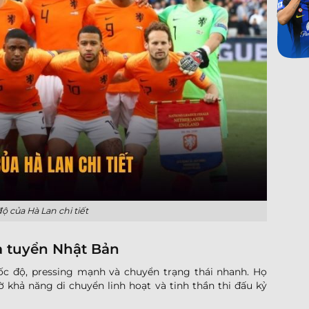
 của Hà Lan chi tiết
a tuyển Nhật Bản
tốc độ, pressing mạnh và chuyển trạng thái nhanh. Họ
khả năng di chuyển linh hoạt và tinh thần thi đấu kỷ