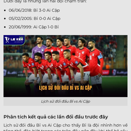
Dưới đây là những lần hai đội chạm trán:
06/06/2018: Bỉ 3-0 Ai Cập
05/02/2005: Bỉ 0-0 Ai Cập
20/06/1999: Ai Cập 1-0 Bỉ
Lịch sử đối đầu Bỉ vs Ai Cập
Phân tích kết quả các lần đối đầu trước đây
Lịch sử đối đầu Bỉ vs Ai Cập cho thấy Bỉ là đội nhỉnh hơn về
tổng thể, đặc biệt trong các trận đấu gần đây khi thế hệ cầu