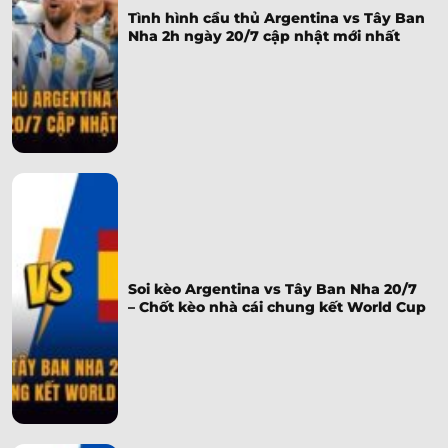
Tình hình cầu thủ Argentina vs Tây Ban
tinh-hinh-cau-
Nha 2h ngày 20/7 cập nhật mới nhất
thu-argentina-
vs-tay-ban-
nha-2h-ngay-
20-7-cap-nhat-
moi-nhat
Soi kèo Argentina vs Tây Ban Nha 20/7
soi-keo-
– Chốt kèo nhà cái chung kết World Cup
argentina-vs-
tay-ban-nha-
20-7-chot-keo-
nha-cai-chung-
ket-world-cup