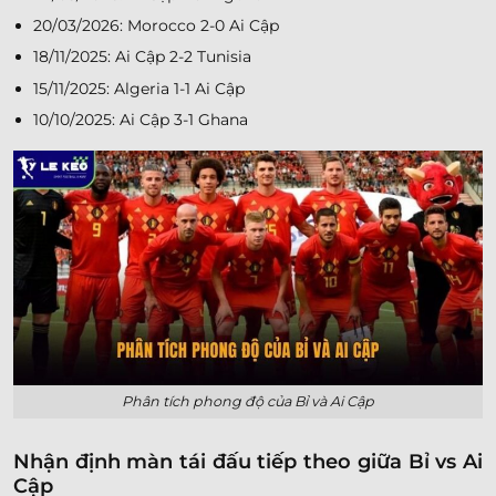
20/03/2026: Morocco 2-0 Ai Cập
18/11/2025: Ai Cập 2-2 Tunisia
15/11/2025: Algeria 1-1 Ai Cập
10/10/2025: Ai Cập 3-1 Ghana
Phân tích phong độ của Bỉ và Ai Cập
Nhận định màn tái đấu tiếp theo giữa Bỉ vs Ai
Cập