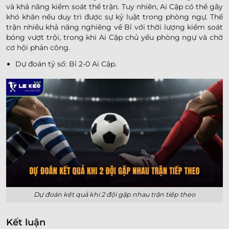
và khả năng kiểm soát thế trận. Tuy nhiên, Ai Cập có thể gây
khó khăn nếu duy trì được sự kỷ luật trong phòng ngự. Thế
trận nhiều khả năng nghiêng về Bỉ với thời lượng kiểm soát
bóng vượt trội, trong khi Ai Cập chủ yếu phòng ngự và chờ
cơ hội phản công.
Dự đoán tỷ số: Bỉ 2-0 Ai Cập.
Dự đoán kết quả khi 2 đội gặp nhau trận tiếp theo
Kết luận