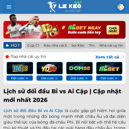
Bỏ
qua
nội
dung
🔥
HOT
Cúp C1
Kèo nhà cái 5
Soi Kèo
7m
Nhà cái uy tín
Top nhà cái uy tín
Xem tất cả
Lịch sử đối đầu Bỉ vs Ai Cập | Cập nhật
mới nhất 2026
Lịch sử đối đầu Bỉ vs Ai Cập
là cuộc gặp gỡ hiếm hoi giữa
một trong những đội bóng mạnh nhất châu Âu và đại diện
giàu thể lực của bóng đá châu Phi. Bỉ nổi bật với thế hệ cầu
thủ kỹ thuật và thi đấu tại các giải hàng đầu châu Âu, trong