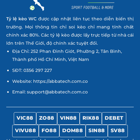
Tỷ lệ kèo
WC
được cập nhật liên tục theo diễn biến thị
trường. Mọi thông tin chỉ soi kèo chỉ mang tính chất
chính xác 80%. Các tỷ lệ kèo được lấy trực tiếp từ nhà cái
lớn trên Thế Giới, độ chính xác tuyệt đối.
Địa Chỉ: 252 Phan Đình Giót, Phường 2, Tân Bình,
Thành phố Hồ Chí Minh, Việt Nam
SĐT: 0356 297 227
Website: https://abbatech.com.co
Email:
support@abbatech.com.co
VIC88
ZO88
VIN88
RIK88
DEBET
VIVU88
FO88
DOM88
SIN88
SV88