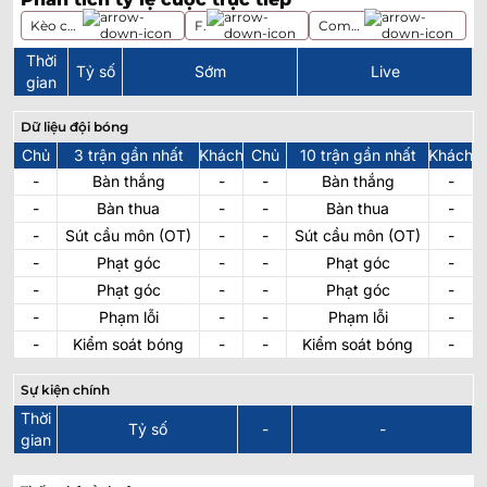
Kèo châu Á
FT
Company
Thời
Tỷ số
Sớm
Live
gian
Dữ liệu đội bóng
Chủ
3 trận gần nhất
Khách
Chủ
10 trận gần nhất
Khách
-
Bàn thắng
-
-
Bàn thắng
-
-
Bàn thua
-
-
Bàn thua
-
-
Sút cầu môn (OT)
-
-
Sút cầu môn (OT)
-
-
Phạt góc
-
-
Phạt góc
-
-
Phạt góc
-
-
Phạt góc
-
-
Phạm lỗi
-
-
Phạm lỗi
-
-
Kiểm soát bóng
-
-
Kiểm soát bóng
-
Sự kiện chính
Thời
Tỷ số
-
-
gian